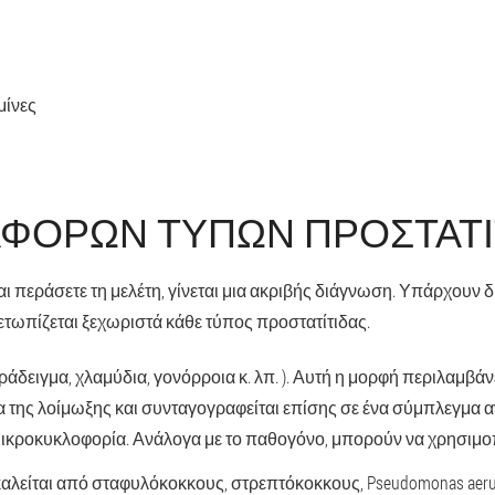
μίνες
ΑΦΌΡΩΝ ΤΎΠΩΝ ΠΡΟΣΤΑΤΊ
αι περάσετε τη μελέτη, γίνεται μια ακριβής διάγνωση. Υπάρχουν δ
μετωπίζεται ξεχωριστά κάθε τύπος προστατίτιδας.
άδειγμα, χλαμύδια, γονόρροια κ. λπ. ). Αυτή η μορφή περιλαμβάνε
τία της λοίμωξης και συνταγογραφείται επίσης σε ένα σύμπλεγμ
ικροκυκλοφορία. Ανάλογα με το παθογόνο, μπορούν να χρησιμοπ
λείται από σταφυλόκοκκους, στρεπτόκοκκους, Pseudomonas aerugi