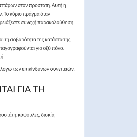
υττάρων στον προστάτη. Αυτή η
ν. Το κύριο πράγμα όταν
 χρειάζεστε συνεχή παρακολούθηση
και τη σοβαρότητα της κατάστασης.
υνταγογραφούνται για οξύ πόνο.
κή.
δα λόγω των επικίνδυνων συνεπειών.
ΑΙ ΓΙΑ ΤΗ
στάτη: κάψουλες, δισκία,