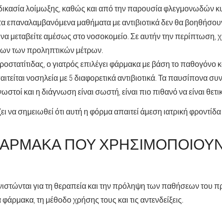
αδικασία λοίμωξης, καθώς και από την παρουσία φλεγμονωδών κ
 τα επαναλαμβανόμενα μαθήματα με αντιβιοτικά δεν θα βοηθήσου
 να μεταβείτε αμέσως στο νοσοκομείο. Σε αυτήν την περίπτωση,
όλων των προληπτικών μέτρων.
ροστατίτιδας, ο γιατρός επιλέγει φάρμακα με βάση το παθογόνο 
αιτείται νοσηλεία με 5 διαφορετικά αντιβιοτικά. Τα παυσίπονα σ
ωστοί και η διάγνωση είναι σωστή, είναι πιο πιθανό να είναι θετι
ει να σημειωθεί ότι αυτή η φόρμα απαιτεί άμεση ιατρική φροντί
ΦΆΡΜΑΚΑ ΠΟΥ ΧΡΗΣΙΜΟΠΟΙΟΎΝΤ
τώνται για τη θεραπεία και την πρόληψη των παθήσεων του προ
 φάρμακα, τη μέθοδο χρήσης τους και τις αντενδείξεις.