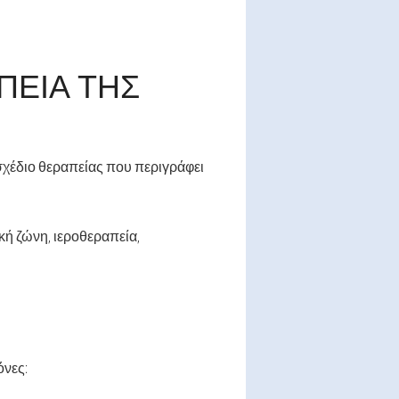
ΠΕΊΑ ΤΗΣ
 σχέδιο θεραπείας που περιγράφει
κή ζώνη, ιεροθεραπεία,
όνες: