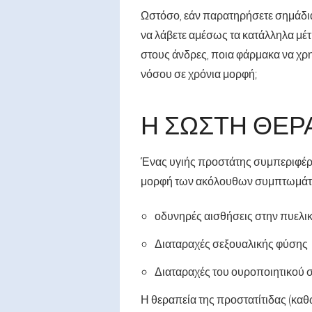
Ωστόσο, εάν παρατηρήσετε σημάδια
να λάβετε αμέσως τα κατάλληλα μέτ
στους άνδρες, ποια φάρμακα να χρη
νόσου σε χρόνια μορφή;
Η ΣΩΣΤΉ ΘΕΡ
Ένας υγιής προστάτης συμπεριφέρετ
μορφή των ακόλουθων συμπτωμάτ
οδυνηρές αισθήσεις στην πυελι
Διαταραχές σεξουαλικής φύσης
Διαταραχές του ουροποιητικού σ
Η θεραπεία της προστατίτιδας (καθ