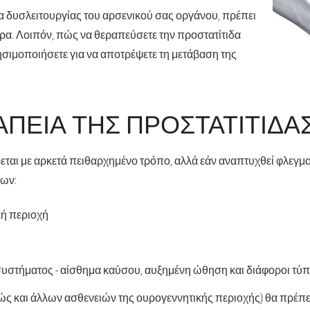
 δυσλειτουργίας του αρσενικού σας οργάνου, πρέπει
ρα. Λοιπόν, πώς να θεραπεύσετε την προστατίτιδα
σιμοποιήσετε για να αποτρέψετε τη μετάβαση της
ΑΠΕΊΑ ΤΗΣ ΠΡΟΣΤΑΤΊΤΙΔΑ
αι με αρκετά πειθαρχημένο τρόπο, αλλά εάν αναπτυχθεί φλεγμον
ων:
κή περιοχή
υστήματος - αίσθημα καύσου, αυξημένη ώθηση και διάφοροι τύπ
ώς και άλλων ασθενειών της ουρογεννητικής περιοχής) θα πρέπει 