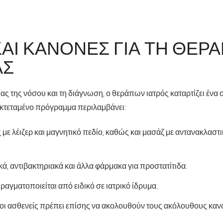
ΚΑΙ ΚΑΝΌΝΕΣ ΓΙΑ ΤΗ ΘΕΡΑ
ΑΣ
ας της νόσου και τη διάγνωση, ο θεράπων ιατρός καταρτίζει ένα
 εκτεταμένο πρόγραμμα περιλαμβάνει:
με λέιζερ και μαγνητικό πεδίο, καθώς και μασάζ με αντανακλαστι
κά, αντιβακτηριακά και άλλα φάρμακα για προστατίτιδα.
αγματοποιείται από ειδικό σε ιατρικό ίδρυμα.
 οι ασθενείς πρέπει επίσης να ακολουθούν τους ακόλουθους καν