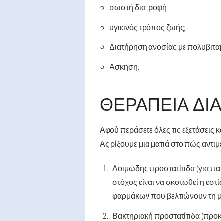
σωστή διατροφή
υγιεινός τρόπος ζωής;
Διατήρηση ανοσίας με πολυβιτα
Ασκηση.
ΘΕΡΑΠΕΊΑ ΔΙ
Αφού περάσετε όλες τις εξετάσεις κ
Ας ρίξουμε μια ματιά στο πώς αντι
Λοιμώδης προστατίτιδα (για παρ
στόχος είναι να σκοτωθεί η εσ
φαρμάκων που βελτιώνουν τη μ
Βακτηριακή προστατίτιδα (προκα