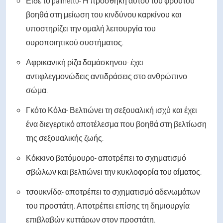
Είδε το palmetto
- Η προσθήκη αυτού του φρούτου
βοηθά στη μείωση του κινδύνου καρκίνου και
υποστηρίζει την ομαλή λειτουργία του
ουροποιητικού συστήματος.
Αφρικανική ρίζα δαμάσκηνου
- έχει
αντιφλεγμονώδεις αντιδράσεις στο ανθρώπινο
σώμα.
Γκότο Κόλα
- Βελτιώνει τη σεξουαλική ισχύ και έχει
ένα διεγερτικό αποτέλεσμα που βοηθά στη βελτίωση
της σεξουαλικής ζωής.
Κόκκινο βατόμουρο
- αποτρέπει το σχηματισμό
σβώλων και βελτιώνει την κυκλοφορία του αίματος.
τσουκνίδα
- αποτρέπει το σχηματισμό αδενωμάτων
του προστάτη. Αποτρέπει επίσης τη δημιουργία
επιβλαβών κυττάρων στον προστάτη.