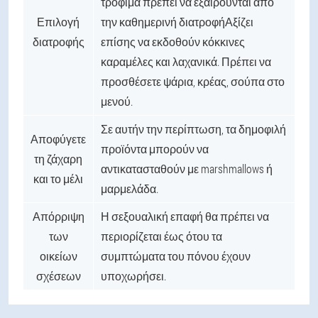
τρόφιμα πρέπει να εξαιρούνται από
Επιλογή
την καθημερινή διατροφήΑξίζει
διατροφής
επίσης να εκδοθούν κόκκινες
καραμέλες και λαχανικά. Πρέπει να
προσθέσετε ψάρια, κρέας, σούπα στο
μενού.
Σε αυτήν την περίπτωση, τα δημοφιλή
Αποφύγετε
προϊόντα μπορούν να
τη ζάχαρη
αντικατασταθούν με marshmallows ή
και το μέλι
μαρμελάδα.
Απόρριψη
Η σεξουαλική επαφή θα πρέπει να
των
περιορίζεται έως ότου τα
οικείων
συμπτώματα του πόνου έχουν
σχέσεων
υποχωρήσει.