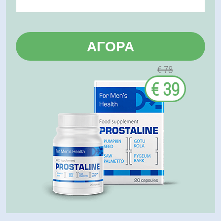
ΑΓΟΡΆ
€ 78
€ 39